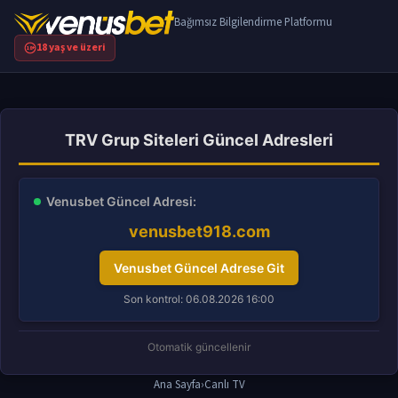
Bağımsız Bilgilendirme Platformu
18 yaş ve üzeri
18+
TRV Grup Siteleri Güncel Adresleri
Venusbet Güncel Adresi:
venusbet918.com
Venusbet Güncel Adrese Git
Son kontrol: 06.08.2026 16:00
Otomatik güncellenir
Ana Sayfa
›
Canlı TV