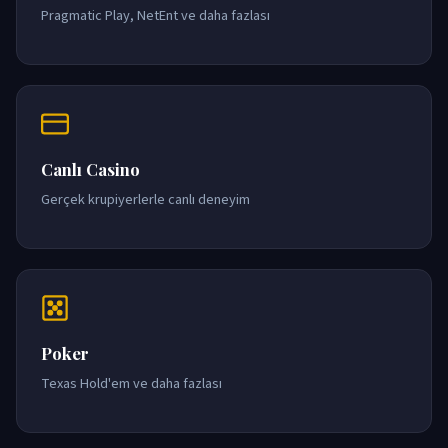
Pragmatic Play, NetEnt ve daha fazlası
Canlı Casino
Gerçek krupiyerlerle canlı deneyim
Poker
Texas Hold'em ve daha fazlası