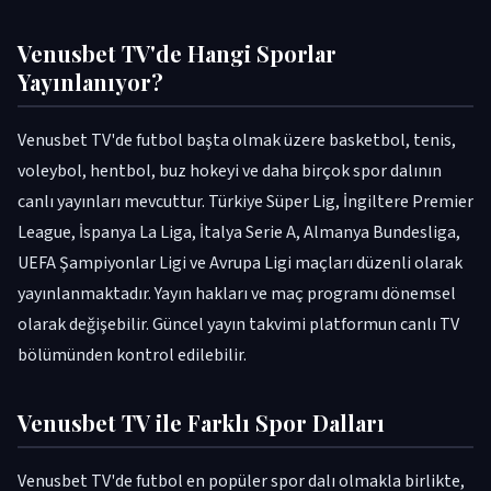
Venusbet TV'de Hangi Sporlar
Yayınlanıyor?
Venusbet TV'de futbol başta olmak üzere basketbol, tenis,
voleybol, hentbol, buz hokeyi ve daha birçok spor dalının
canlı yayınları mevcuttur. Türkiye Süper Lig, İngiltere Premier
League, İspanya La Liga, İtalya Serie A, Almanya Bundesliga,
UEFA Şampiyonlar Ligi ve Avrupa Ligi maçları düzenli olarak
yayınlanmaktadır. Yayın hakları ve maç programı dönemsel
olarak değişebilir. Güncel yayın takvimi platformun canlı TV
bölümünden kontrol edilebilir.
Venusbet TV ile Farklı Spor Dalları
Venusbet TV'de futbol en popüler spor dalı olmakla birlikte,