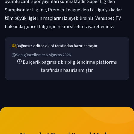
uyumlu canlı spor yayınları sunmaktadır. Süper Lig'den
Şampiyonlar Ligi'ne, Premier League'den La Liga'ya kadar
tüm büyük liglerin maçlarını izleyebilirsiniz. Venusbet TV
hakkında güncel bilgi için resmi siteleri ziyaret ediniz.
Bağımsız editör ekibi tarafından hazırlanmıştır
Son güncelleme: 6 Ağustos 2026
Bu içerik bağımsız bir bilgilendirme platformu
tarafından hazırlanmıştır.