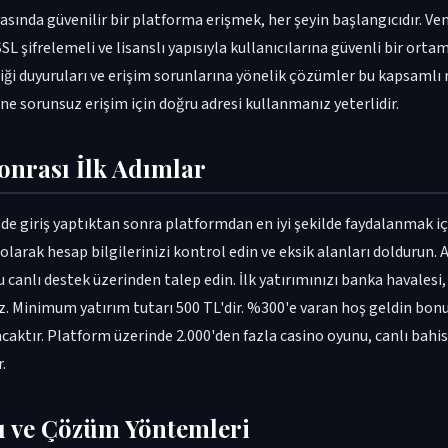
asında güvenilir bir platforma erişmek, her şeyin başlangıcıdır. 
SSL şifrelemeli ve lisanslı yapısıyla kullanıcılarına güvenli bir or
ikliği duyuruları ve erişim sorunlarına yönelik çözümler bu kapsamlı
e sorunsuz erişim için doğru adresi kullanmanız yeterlidir.
onrası İlk Adımlar
ilde giriş yaptıktan sonra platformdan en iyi şekilde faydalanmak iç
olarak hesap bilgilerinizi kontrol edin ve eksik alanları doldurun.
anlı destek üzerinden talep edin. İlk yatırımınızı banka havalesi, 
niz. Minimum yatırım tutarı 500 TL'dir. %300'e varan hoş geldin bonu
ktır. Platform üzerinde 2.000'den fazla casino oyunu, canlı bahis
.
ı ve Çözüm Yöntemleri