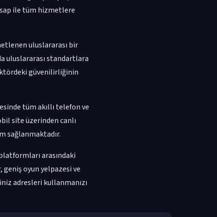
esap ile tüm hizmetlere
etlenen uluslararası bir
da uluslararası standartlara
ktördeki güvenilirliğinin
esinde tüm akıllı telefon ve
bil site üzerinden canlı
şim sağlanmaktadır.
 platformları arasındaki
r, geniş oyun yelpazesi ve
iniz adresleri kullanmanızı