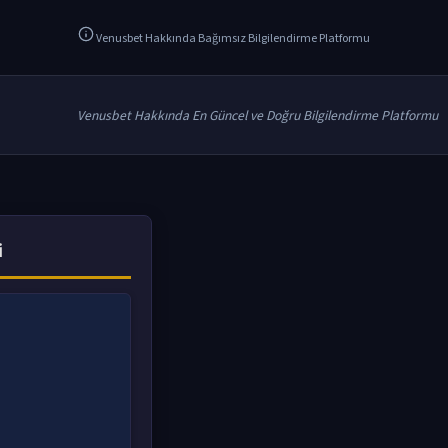
Venusbet Hakkında Bağımsız Bilgilendirme Platformu
Venusbet Hakkında En Güncel ve Doğru Bilgilendirme Platformu
i