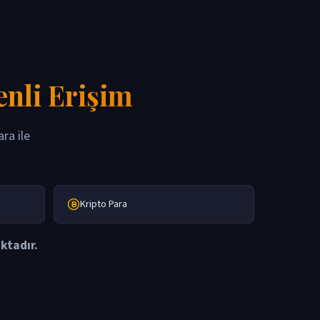
enli Erişim
ra ile
Kripto Para
ktadır.