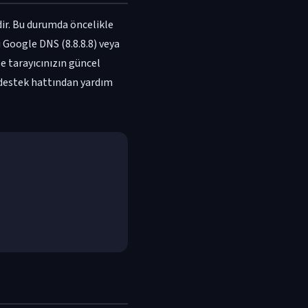
ir. Bu durumda öncelikle
 Google DNS (8.8.8.8) veya
e tarayıcınızın güncel
destek hattından yardım