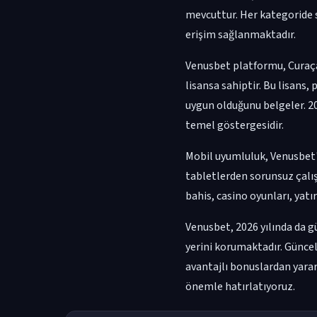
mevcuttur. Her kategoride s
erişim sağlanmaktadır.
Venusbet platformu, Curaça
lisansa sahiptir. Bu lisans,
uygun olduğunu belgeler. 20
temel göstergesidir.
Mobil uyumluluk, Venusbet'i
tabletlerden sorunsuz çalışm
bahis, casino oyunları, yat
Venusbet, 2026 yılında da g
yerini korumaktadır. Güncel 
avantajlı bonuslardan yarar
önemle hatırlatıyoruz.