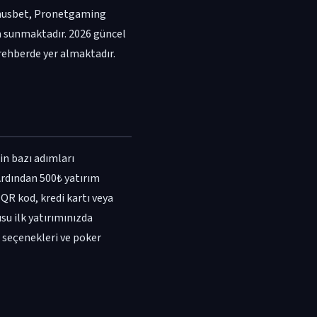
Venusbet, Pronetgaming
tam sunmaktadır. 2026 güncel
 rehberde yer almaktadır.
in bazı adımları
 Ardından 500₺ yatırım
QR kod, kredi kartı veya
su ilk yatırımınızda
 seçenekleri ve poker