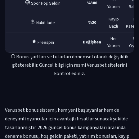
%300
Spor Hoş Geldin
Yatırım
Bahis
Kayıp
Tü
%20
Nakit İade
Bazlı
Katego
Her
Slo
Değişken
Freespin
Yatırım
Oyunl
Bonus şartları ve tutarları dönemsel olarak değişiklik
gösterebilir. Güncel bilgi için resmi Venusbet sitelerini
kontrol ediniz.
Venusbet bonus sistemi, hem yeni başlayanlar hem de
deneyimli oyuncular için avantajlı fırsatlar sunacak şekilde
tasarlanmıştır. 2026 güncel bonus kampanyaları arasında
deneme bonusu, hoş geldin paketi, yatırım bonusları, kayıp