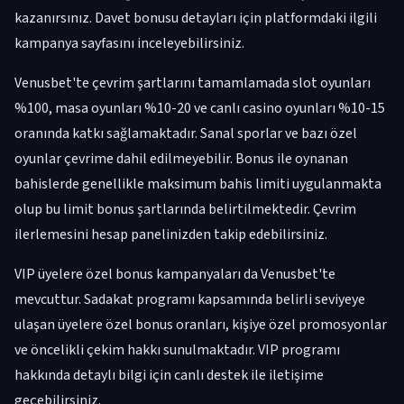
kazanırsınız. Davet bonusu detayları için platformdaki ilgili
kampanya sayfasını inceleyebilirsiniz.
Venusbet'te çevrim şartlarını tamamlamada slot oyunları
%100, masa oyunları %10-20 ve canlı casino oyunları %10-15
oranında katkı sağlamaktadır. Sanal sporlar ve bazı özel
oyunlar çevrime dahil edilmeyebilir. Bonus ile oynanan
bahislerde genellikle maksimum bahis limiti uygulanmakta
olup bu limit bonus şartlarında belirtilmektedir. Çevrim
ilerlemesini hesap panelinizden takip edebilirsiniz.
VIP üyelere özel bonus kampanyaları da Venusbet'te
mevcuttur. Sadakat programı kapsamında belirli seviyeye
ulaşan üyelere özel bonus oranları, kişiye özel promosyonlar
ve öncelikli çekim hakkı sunulmaktadır. VIP programı
hakkında detaylı bilgi için canlı destek ile iletişime
geçebilirsiniz.