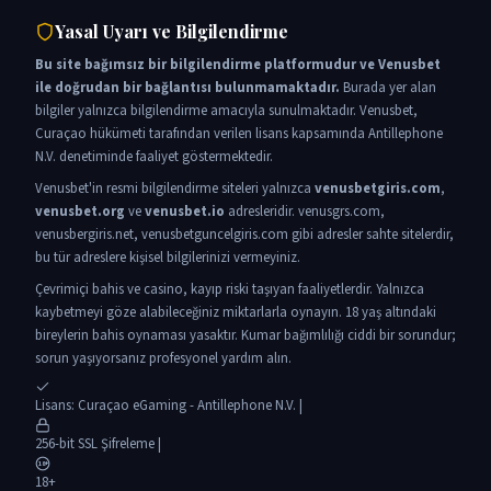
Yasal Uyarı ve Bilgilendirme
Bu site bağımsız bir bilgilendirme platformudur ve Venusbet
ile doğrudan bir bağlantısı bulunmamaktadır.
Burada yer alan
bilgiler yalnızca bilgilendirme amacıyla sunulmaktadır. Venusbet,
Curaçao hükümeti tarafından verilen lisans kapsamında Antillephone
N.V. denetiminde faaliyet göstermektedir.
Venusbet'in resmi bilgilendirme siteleri yalnızca
venusbetgiris.com
,
venusbet.org
ve
venusbet.io
adresleridir. venusgrs.com,
venusbergiris.net, venusbetguncelgiris.com gibi adresler sahte sitelerdir,
bu tür adreslere kişisel bilgilerinizi vermeyiniz.
Çevrimiçi bahis ve casino, kayıp riski taşıyan faaliyetlerdir. Yalnızca
kaybetmeyi göze alabileceğiniz miktarlarla oynayın. 18 yaş altındaki
bireylerin bahis oynaması yasaktır. Kumar bağımlılığı ciddi bir sorundur;
sorun yaşıyorsanız profesyonel yardım alın.
Lisans: Curaçao eGaming - Antillephone N.V. |
256-bit SSL Şifreleme |
18+
18+