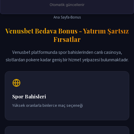
Otomatik güncellenir
Ana Sayfa
›
Bonus
Venusbet Bedava Bonus - Yatırım Şartsız
Fırsatlar
Venusbet platformunda spor bahislerinden canlı casinoya,
slotlardan pokere kadar geniş bir hizmet yelpazesi bulunmaktadır.
Spor Bahisleri
Yüksek oranlarla binlerce maç seçeneği