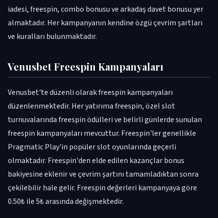
iadesi, freespin, combo bonusu ve arkadaş davet bonusu yer
almaktadır. Her kampanyanın kendine özgü çevrim şartları
ve kuralları bulunmaktadır.
Venusbet Freespin Kampanyaları
Venusbet'te düzenli olarak freespin kampanyaları
düzenlenmektedir. Her yatırıma freespin, özel slot
turnuvalarında freespin ödülleri ve belirli günlerde sunulan
freespin kampanyaları mevcuttur. Freespin'ler genellikle
Pragmatic Play'in popüler slot oyunlarında geçerli
olmaktadır. Freespin'den elde edilen kazançlar bonus
bakiyesine eklenir ve çevrim şartını tamamladıktan sonra
çekilebilir hale gelir. Freespin değerleri kampanyaya göre
0.50₺ ile 5₺ arasında değişmektedir.