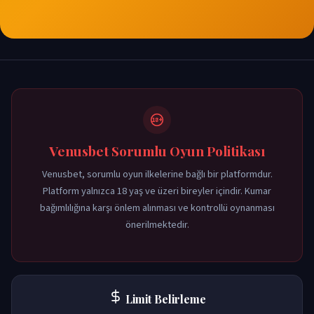
18+
Venusbet Sorumlu Oyun Politikası
Venusbet, sorumlu oyun ilkelerine bağlı bir platformdur.
Platform yalnızca 18 yaş ve üzeri bireyler içindir. Kumar
bağımlılığına karşı önlem alınması ve kontrollü oynanması
önerilmektedir.
Limit Belirleme