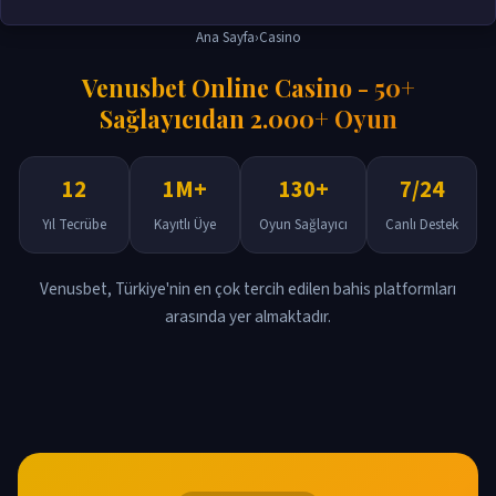
Ana Sayfa
›
Casino
Venusbet Online Casino - 50+
Sağlayıcıdan 2.000+ Oyun
12
1M+
130+
7/24
Yıl Tecrübe
Kayıtlı Üye
Oyun Sağlayıcı
Canlı Destek
Venusbet, Türkiye'nin en çok tercih edilen bahis platformları
arasında yer almaktadır.