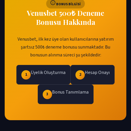
BONUS BİLGİSİ
Venusbet 500₺ Deneme
Bonusu Hakkında
Venusbet, ilk kez üye olan kullanıcılarına yatırım
şartsız 500₺ deneme bonusu sunmaktadır. Bu
bonusun alınma süreci şu şekildedir:
Üyelik Oluşturma
Hesap Onayı
1
2
Bonus Tanımlama
3