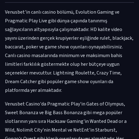
Venusbet'in canlı casino bölümü, Evolution Gaming ve
Pragmatic Play Live gibi dünya çapında tanınmış
sağlayıcıların altyapısıyla çalışmaktadır. HD kalite video
yayını üzerinden gerçek krupiyerler eşliğinde rulet, blackjack,
baccarat, poker ve game show oyunları oynayabilirsiniz.
Canlı casino masalarında minimum ve maksimum bahis
limitleri farklılık göstermekte olup her bütçeye uygun
seçenekler mevcuttur. Lightning Roulette, Crazy Time,
Dream Catcher gibi popüler game show oyunları da
platformda yer almaktadır.
Venusbet Casino'da Pragmatic Play'in Gates of Olympus,
Sweet Bonanza ve Big Bass Bonanza gibi mega popüler
slotlarının yanı sıra Hacksaw Gaming'in Wanted Dead or a
Wild, Nolimit City'nin Mental ve NetEnt'in Starburst,
Gonzo's Quest gibi klasik oyunları da yer almaktadır. Her