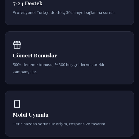
7/24 Destek
Profesyonel Türkçe destek, 30 saniye bağlanma süresi.
Cömert Bonuslar
500₺ deneme bonusu, %300 hoş geldin ve sürekli
kampanyalar.
Mobil Uyumlu
Her cihazdan sorunsuz erişim, responsive tasarım.