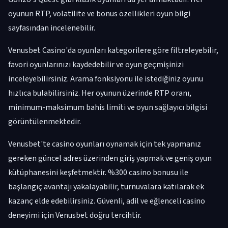
oyunun RTP, volatilite ve bonus özellikleri oyun bilgi
sayfasından incelenebilir.
Venusbet Casino'da oyunları kategorilere göre filtreleyebilir,
favori oyunlarınızı kaydedebilir ve oyun geçmişinizi
inceleyebilirsiniz. Arama fonksiyonu ile istediğiniz oyunu
hızlıca bulabilirsiniz. Her oyunun üzerinde RTP oranı,
minimum-maksimum bahis limiti ve oyun sağlayıcı bilgisi
görüntülenmektedir.
Venusbet'te casino oyunları oynamak için tek yapmanız
gereken güncel adres üzerinden giriş yapmak ve geniş oyun
kütüphanesini keşfetmektir. %300 casino bonusu ile
başlangıç avantajı yakalayabilir, turnuvalara katılarak ek
kazanç elde edebilirsiniz. Güvenli, adil ve eğlenceli casino
deneyimi için Venusbet doğru tercihtir.