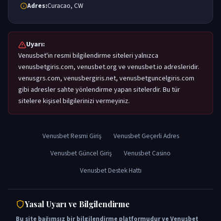
Adres:
Curacao, CW
Uyarı:
Venusbet'in resmi bilgilendirme siteleri yalnızca
venusbetgiris.com, venusbet.org ve venusbet.io adresleridir.
venusgrs.com, venusbergiris.net, venusbetguncelgiris.com
gibi adresler sahte yönlendirme yapan sitelerdir. Bu tür
sitelere kişisel bilgilerinizi vermeyiniz.
Venusbet Resmi Giriş
Venusbet Geçerli Adres
Venusbet Güncel Giriş
Venusbet Casino
Venusbet Destek Hattı
Yasal Uyarı ve Bilgilendirme
Bu site bağımsız bir bilgilendirme platformudur ve Venusbet