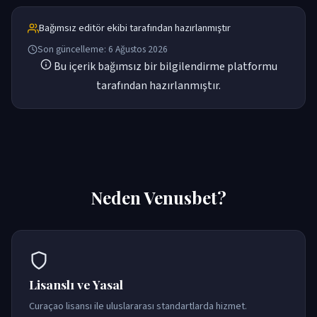
Bağımsız editör ekibi tarafından hazırlanmıştır
Son güncelleme: 6 Ağustos 2026
Bu içerik bağımsız bir bilgilendirme platformu
tarafından hazırlanmıştır.
Neden Venusbet?
Lisanslı ve Yasal
Curaçao lisansı ile uluslararası standartlarda hizmet.