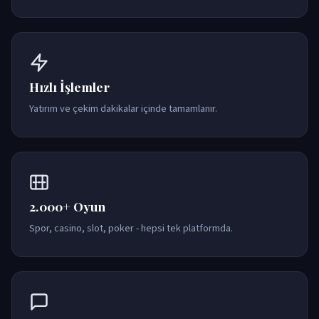
Hızlı İşlemler
Yatırım ve çekim dakikalar içinde tamamlanır.
2.000+ Oyun
Spor, casino, slot, poker - hepsi tek platformda.